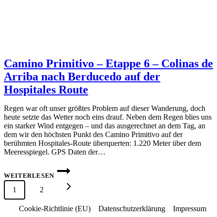
Camino Primitivo – Etappe 6 – Colinas de
Arriba nach Berducedo auf der
Hospitales Route
Regen war oft unser größtes Problem auf dieser Wanderung, doch
heute setzte das Wetter noch eins drauf. Neben dem Regen blies uns
ein starker Wind entgegen – und das ausgerechnet an dem Tag, an
dem wir den höchsten Punkt des Camino Primitivo auf der
berühmten Hospitales-Route überquerten: 1.220 Meter über dem
Meeresspiegel. GPS Daten der…
CAMINO
PRIMITIVO
WEITERLESEN
–
Seitennavigation
Nächste
1
2
ETAPPE
6
–
Seite
Cookie-Richtlinie (EU)
Datenschutzerklärung
Impressum
COLINAS