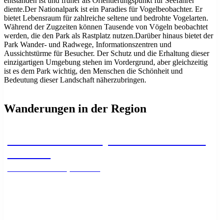
entstanden ist und früher als Orientierungspunkt für Seefahrer
diente.Der Nationalpark ist ein Paradies für Vogelbeobachter. Er
bietet Lebensraum für zahlreiche seltene und bedrohte Vogelarten.
Während der Zugzeiten können Tausende von Vögeln beobachtet
werden, die den Park als Rastplatz nutzen.Darüber hinaus bietet der
Park Wander- und Radwege, Informationszentren und
Aussichtstürme für Besucher. Der Schutz und die Erhaltung dieser
einzigartigen Umgebung stehen im Vordergrund, aber gleichzeitig
ist es dem Park wichtig, den Menschen die Schönheit und
Bedeutung dieser Landschaft näherzubringen.
Wanderungen in der Region
Von Kolka zum Kap Kolka in Kurzeme,
Lettland
Wandern im Nationalpark Slītere