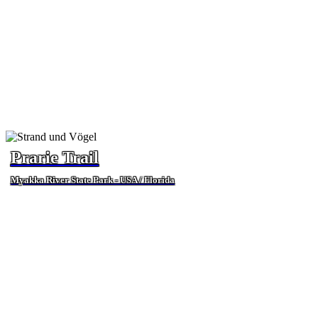
Prarie Trail
Myakka River State Park - USA / Florida