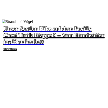
Unser Section Hike auf dem Pacific
Crest Trail: Etappe 9 – Vom Hundesitter
ins Krankenbett
PCT2025