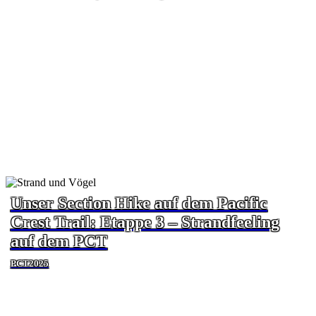
Unser Section Hike auf dem Pacific
Crest Trail: Etappe 3 – Strandfeeling
auf dem PCT
PCT2025