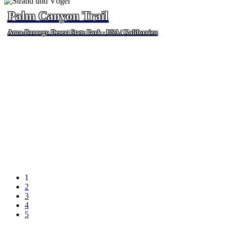
Palm Canyon Trail
Anza-Borrego Desert State Park - USA / Kalifornien
1
2
3
4
5