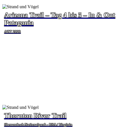
Arizona Trail – Tag 4 bis 5 – In & Out
Patagonia
AZT 2023
Thornton River Trail
Shenandoah Nationalpark - USA / Virginia