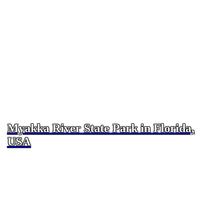
Myakka River State Park in Florida,
USA