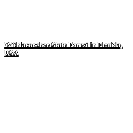
Withlacoochee State Forest in Florida,
USA