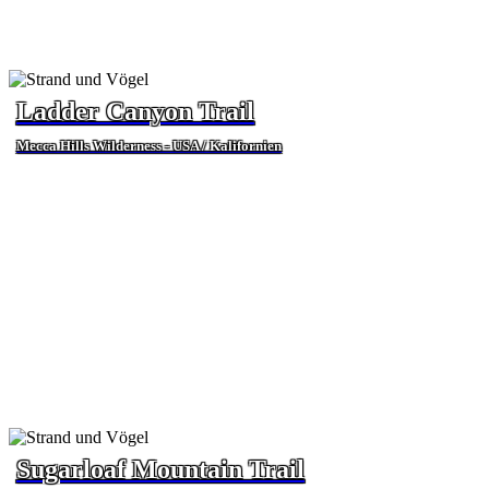
Ladder Canyon Trail
Mecca Hills Wilderness - USA / Kalifornien
Sugarloaf Mountain Trail