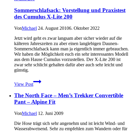
Vegetarisches
Pemmikan
Sommerschlafsack: Vorstellung und Praxistest
des Cumulus X-Lite 200
Von
Michael
24. August 2010
6. Oktober 2022
Jetzt wird geht es zwar langsam aber sicher wieder auf die
kälteren Jahreszeiten zu aber einen langlebigen Daunen-
Sommerschlafsack kann man ja eigentlich immer gebrauchen.
Wir haben die Möglichkeit euch ein sehr interessantes Modell
aus dem Hause Cumulus vorzustellen. Der X-Lite 200 ist
zwar sehr schlicht gehalten dafür aber auch sehr leicht und
günstig.
Sommerschlafsack:
View Post
Vorstellung
und
The North Face – Men’s Trekker Convertible
Praxistest
des
Pant – Alpine Fit
Cumulus
X-
Von
Michael
12. Juni 2009
Lite
200
Die Hose trägt sich sehr angenehm und ist leicht Wind- und
Wasserabweisend. Sehr zu empfehlen zum Wandern oder für