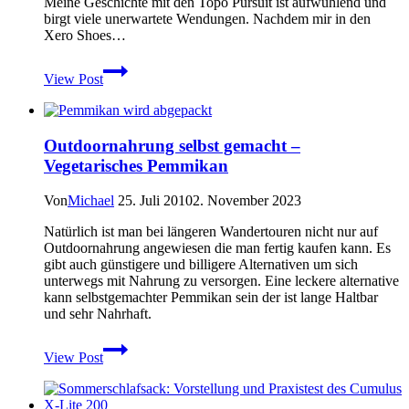
Meine Geschichte mit den Topo Pursuit ist aufwühlend und
birgt viele unerwartete Wendungen. Nachdem mir in den
Xero Shoes…
Topo
View Post
Athletic
Pursuit
im
Praxistest
Outdoornahrung selbst gemacht –
Vegetarisches Pemmikan
Von
Michael
25. Juli 2010
2. November 2023
Natürlich ist man bei längeren Wandertouren nicht nur auf
Outdoornahrung angewiesen die man fertig kaufen kann. Es
gibt auch günstigere und billigere Alternativen um sich
unterwegs mit Nahrung zu versorgen. Eine leckere alternative
kann selbstgemachter Pemmikan sein der ist lange Haltbar
und sehr Nahrhaft.
Outdoornahrung
View Post
selbst
gemacht
–