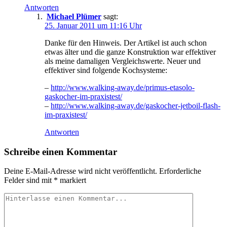
Antworten
Michael Plümer
sagt:
25. Januar 2011 um 11:16 Uhr
Danke für den Hinweis. Der Artikel ist auch schon
etwas älter und die ganze Konstruktion war effektiver
als meine damaligen Vergleichswerte. Neuer und
effektiver sind folgende Kochsysteme:
–
http://www.walking-away.de/primus-etasolo-
gaskocher-im-praxistest/
–
http://www.walking-away.de/gaskocher-jetboil-flash-
im-praxistest/
Antworten
Schreibe einen Kommentar
Deine E-Mail-Adresse wird nicht veröffentlicht.
Erforderliche
Felder sind mit
*
markiert