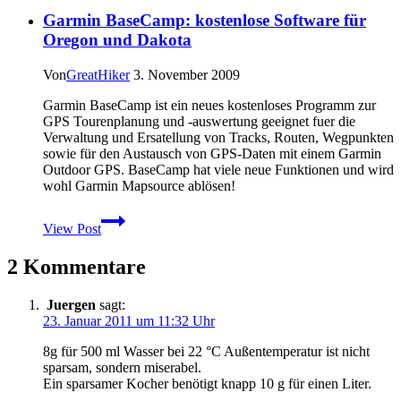
Tagestouren
Garmin BaseCamp: kostenlose Software für
und
Wochenendtrips
Oregon und Dakota
–
Osprey
Von
GreatHiker
3. November 2009
Kestrel
38
Garmin BaseCamp ist ein neues kostenloses Programm zur
GPS Tourenplanung und -auswertung geeignet fuer die
Verwaltung und Ersatellung von Tracks, Routen, Wegpunkten
sowie für den Austausch von GPS-Daten mit einem Garmin
Outdoor GPS. BaseCamp hat viele neue Funktionen und wird
wohl Garmin Mapsource ablösen!
Garmin
View Post
BaseCamp:
kostenlose
2 Kommentare
Software
für
Oregon
Juergen
sagt:
und
23. Januar 2011 um 11:32 Uhr
Dakota
8g für 500 ml Wasser bei 22 °C Außentemperatur ist nicht
sparsam, sondern miserabel.
Ein sparsamer Kocher benötigt knapp 10 g für einen Liter.