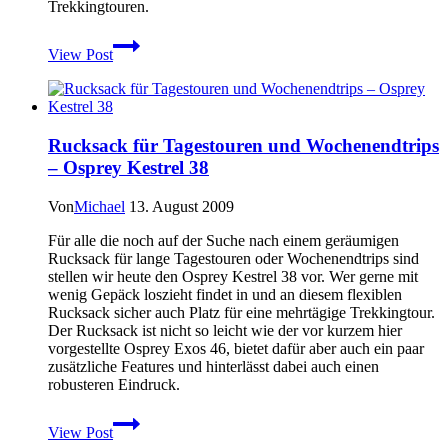
Trekkingtouren.
The
View Post
North
Face
–
Men’s
Trekker
Rucksack für Tagestouren und Wochenendtrips
Convertible
– Osprey Kestrel 38
Pant
–
Alpine
Von
Michael
13. August 2009
Fit
Für alle die noch auf der Suche nach einem geräumigen
Rucksack für lange Tagestouren oder Wochenendtrips sind
stellen wir heute den Osprey Kestrel 38 vor. Wer gerne mit
wenig Gepäck loszieht findet in und an diesem flexiblen
Rucksack sicher auch Platz für eine mehrtägige Trekkingtour.
Der Rucksack ist nicht so leicht wie der vor kurzem hier
vorgestellte Osprey Exos 46, bietet dafür aber auch ein paar
zusätzliche Features und hinterlässt dabei auch einen
robusteren Eindruck.
Rucksack
View Post
für