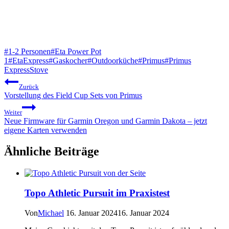
Schlagworte:
#
1-2 Personen
#
Eta Power Pot
1
#
EtaExpress
#
Gaskocher
#
Outdoorküche
#
Primus
#
Primus
ExpressStove
Beitragsnavigation
Zurück
Vorstellung des Field Cup Sets von Primus
Weiter
Neue Firmware für Garmin Oregon und Garmin Dakota – jetzt
eigene Karten verwenden
Ähnliche Beiträge
Topo Athletic Pursuit im Praxistest
Von
Michael
16. Januar 2024
16. Januar 2024