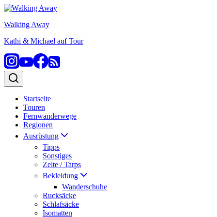
Zum
Inhalt
Walking Away
springen
Kathi & Michael auf Tour
Startseite
Touren
Fernwanderwege
Regionen
Ausrüstung
Tipps
Sonstiges
Zelte / Tarps
Bekleidung
Wanderschuhe
Rucksäcke
Schlafsäcke
Isomatten