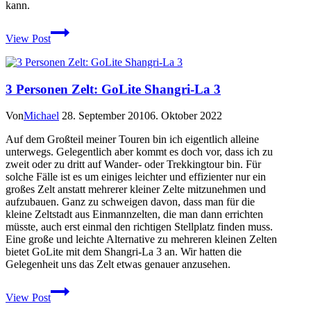
kann.
Kostenlose
View Post
Topokarten
von
Neuseeland
3 Personen Zelt: GoLite Shangri-La 3
Von
Michael
28. September 2010
6. Oktober 2022
Auf dem Großteil meiner Touren bin ich eigentlich alleine
unterwegs. Gelegentlich aber kommt es doch vor, dass ich zu
zweit oder zu dritt auf Wander- oder Trekkingtour bin. Für
solche Fälle ist es um einiges leichter und effizienter nur ein
großes Zelt anstatt mehrerer kleiner Zelte mitzunehmen und
aufzubauen. Ganz zu schweigen davon, dass man für die
kleine Zeltstadt aus Einmannzelten, die man dann errichten
müsste, auch erst einmal den richtigen Stellplatz finden muss.
Eine große und leichte Alternative zu mehreren kleinen Zelten
bietet GoLite mit dem Shangri-La 3 an. Wir hatten die
Gelegenheit uns das Zelt etwas genauer anzusehen.
3
View Post
Personen