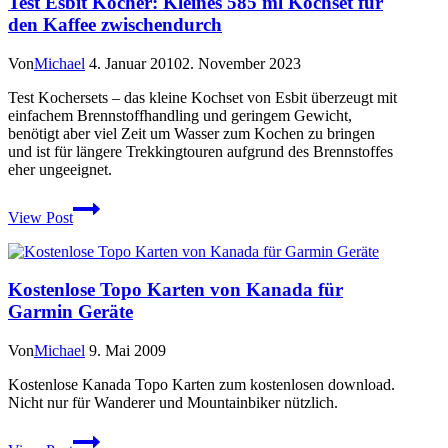
Test Esbit Kocher: Kleines 585 ml Kochset für
den Kaffee zwischendurch
Von
Michael
4. Januar 2010
2. November 2023
Test Kochersets – das kleine Kochset von Esbit überzeugt mit
einfachem Brennstoffhandling und geringem Gewicht,
benötigt aber viel Zeit um Wasser zum Kochen zu bringen
und ist für längere Trekkingtouren aufgrund des Brennstoffes
eher ungeeignet.
Test
View Post
Esbit
Kocher:
Kleines
585
Kostenlose Topo Karten von Kanada für
ml
Garmin Geräte
Kochset
für
den
Von
Michael
9. Mai 2009
Kaffee
zwischendurch
Kostenlose Kanada Topo Karten zum kostenlosen download.
Nicht nur für Wanderer und Mountainbiker nützlich.
Kostenlose