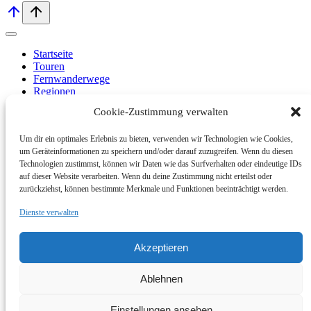
Startseite
Touren
Fernwanderwege
Regionen
Untermenü
Cookie-Zustimmung verwalten
Ausrüstung
umschalten
Tipps
Sonstiges
Um dir ein optimales Erlebnis zu bieten, verwenden wir Technologien wie Cookies,
Zelte / Tarps
um Geräteinformationen zu speichern und/oder darauf zuzugreifen. Wenn du diesen
Technologien zustimmst, können wir Daten wie das Surfverhalten oder eindeutige IDs
Untermenü
Bekleidung
umschalten
auf dieser Website verarbeiten. Wenn du deine Zustimmung nicht erteilst oder
Wanderschuhe
zurückziehst, können bestimmte Merkmale und Funktionen beeinträchtigt werden.
Rucksäcke
Schlafsäcke
Dienste verwalten
Isomatten
Untermenü
Navigation
Akzeptieren
umschalten
Smartphones
English
Ablehnen
Einstellungen ansehen