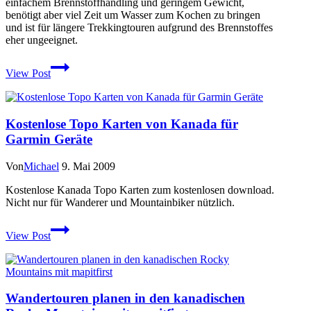
einfachem Brennstoffhandling und geringem Gewicht,
benötigt aber viel Zeit um Wasser zum Kochen zu bringen
und ist für längere Trekkingtouren aufgrund des Brennstoffes
eher ungeeignet.
Test
View Post
Esbit
Kocher:
Kleines
585
Kostenlose Topo Karten von Kanada für
ml
Garmin Geräte
Kochset
für
den
Von
Michael
9. Mai 2009
Kaffee
zwischendurch
Kostenlose Kanada Topo Karten zum kostenlosen download.
Nicht nur für Wanderer und Mountainbiker nützlich.
Kostenlose
View Post
Topo
Karten
von
Kanada
für
Wandertouren planen in den kanadischen
Garmin