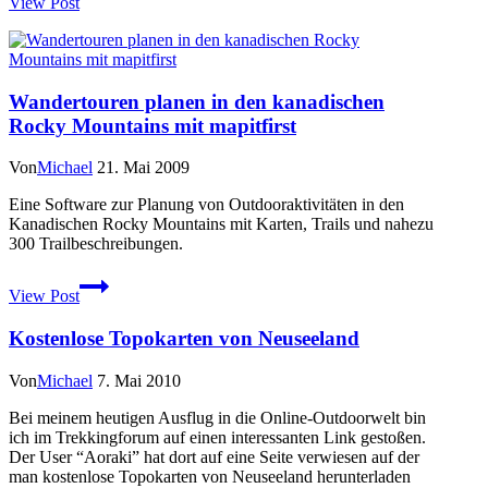
View Post
Topo
Karten
von
Kanada
für
Wandertouren planen in den kanadischen
Garmin
Rocky Mountains mit mapitfirst
Geräte
Von
Michael
21. Mai 2009
Eine Software zur Planung von Outdooraktivitäten in den
Kanadischen Rocky Mountains mit Karten, Trails und nahezu
300 Trailbeschreibungen.
Wandertouren
View Post
planen
in
Kostenlose Topokarten von Neuseeland
den
kanadischen
Rocky
Von
Michael
7. Mai 2010
Mountains
mit
Bei meinem heutigen Ausflug in die Online-Outdoorwelt bin
mapitfirst
ich im Trekkingforum auf einen interessanten Link gestoßen.
Der User “Aoraki” hat dort auf eine Seite verwiesen auf der
man kostenlose Topokarten von Neuseeland herunterladen