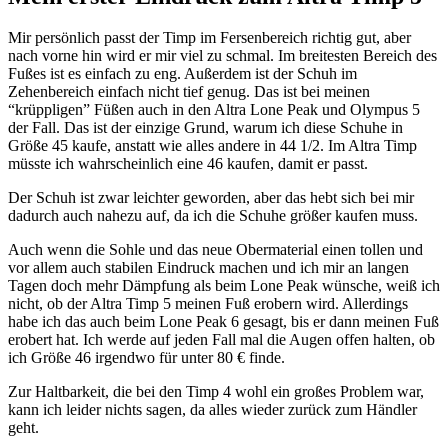
Mir persönlich passt der Timp im Fersenbereich richtig gut, aber
nach vorne hin wird er mir viel zu schmal. Im breitesten Bereich des
Fußes ist es einfach zu eng. Außerdem ist der Schuh im
Zehenbereich einfach nicht tief genug. Das ist bei meinen
“krüppligen” Füßen auch in den Altra Lone Peak und Olympus 5
der Fall. Das ist der einzige Grund, warum ich diese Schuhe in
Größe 45 kaufe, anstatt wie alles andere in 44 1/2. Im Altra Timp
müsste ich wahrscheinlich eine 46 kaufen, damit er passt.
Der Schuh ist zwar leichter geworden, aber das hebt sich bei mir
dadurch auch nahezu auf, da ich die Schuhe größer kaufen muss.
Auch wenn die Sohle und das neue Obermaterial einen tollen und
vor allem auch stabilen Eindruck machen und ich mir an langen
Tagen doch mehr Dämpfung als beim Lone Peak wünsche, weiß ich
nicht, ob der Altra Timp 5 meinen Fuß erobern wird. Allerdings
habe ich das auch beim Lone Peak 6 gesagt, bis er dann meinen Fuß
erobert hat. Ich werde auf jeden Fall mal die Augen offen halten, ob
ich Größe 46 irgendwo für unter 80 € finde.
Zur Haltbarkeit, die bei den Timp 4 wohl ein großes Problem war,
kann ich leider nichts sagen, da alles wieder zurück zum Händler
geht.