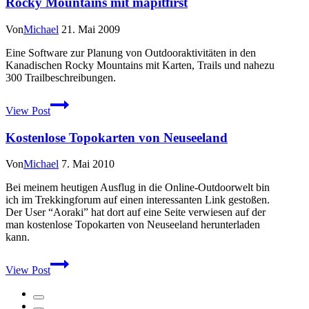
Rocky Mountains mit mapitfirst
Geräte
Von
Michael
21. Mai 2009
Eine Software zur Planung von Outdooraktivitäten in den
Kanadischen Rocky Mountains mit Karten, Trails und nahezu
300 Trailbeschreibungen.
Wandertouren
View Post
planen
in
Kostenlose Topokarten von Neuseeland
den
kanadischen
Rocky
Von
Michael
7. Mai 2010
Mountains
mit
Bei meinem heutigen Ausflug in die Online-Outdoorwelt bin
mapitfirst
ich im Trekkingforum auf einen interessanten Link gestoßen.
Der User “Aoraki” hat dort auf eine Seite verwiesen auf der
man kostenlose Topokarten von Neuseeland herunterladen
kann.
Kostenlose
View Post
Topokarten
von
Neuseeland