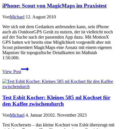
Zelt:
iPhone: Scout von MagicMaps im Praxistest
GoLite
Shangri-
La
Von
Michael
12. August 2010
3
Wer sich mit dem Gedanken anfreunden kann, sein iPhone
auch als OutdoorGPS Gerät zu nutzen, der ist vielleicht noch
auf der Suche nach der passenden App dazu. Mit MotionX
GPS hatten wir bereits eine Möglichkeit vorgestellt aber mit
Scout präsentiert MagicMaps eine Ansatz mit einem eigenen
Mapstore für topografische Detailkarten im Maßstab
1:50.000.
iPhone:
View Post
Scout
von
MagicMaps
im
Praxistest
Test Esbit Kocher: Kleines 585 ml Kochset für
den Kaffee zwischendurch
Von
Michael
4. Januar 2010
2. November 2023
Test Kochersets – das kleine Kochset von Esbit überzeugt mit