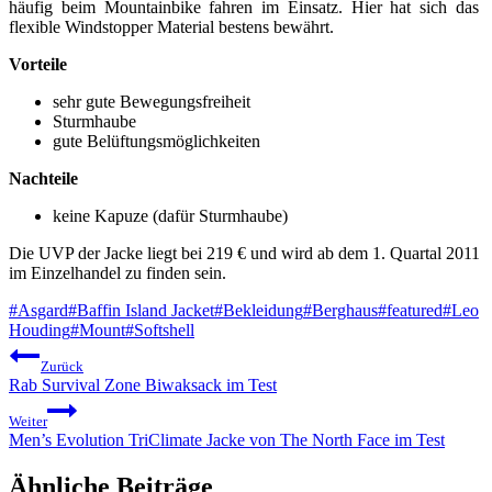
häufig beim Mountainbike fahren im Einsatz. Hier hat sich das
flexible Windstopper Material bestens bewährt.
Vorteile
sehr gute Bewegungsfreiheit
Sturmhaube
gute Belüftungsmöglichkeiten
Nachteile
keine Kapuze (dafür Sturmhaube)
Die UVP der Jacke liegt bei 219 € und wird ab dem 1. Quartal 2011
im Einzelhandel zu finden sein.
Schlagworte:
#
Asgard
#
Baffin Island Jacket
#
Bekleidung
#
Berghaus
#
featured
#
Leo
Houding
#
Mount
#
Softshell
Beitragsnavigation
Zurück
Rab Survival Zone Biwaksack im Test
Weiter
Men’s Evolution TriClimate Jacke von The North Face im Test
Ähnliche Beiträge