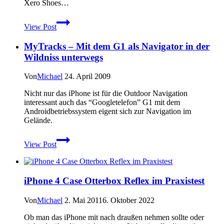
Xero Shoes…
Topo
View Post
Athletic
Pursuit
MyTracks – Mit dem G1 als Navigator in der
im
Praxistest
Wildniss unterwegs
Von
Michael
24. April 2009
Nicht nur das iPhone ist für die Outdoor Navigation
interessant auch das “Googletelefon” G1 mit dem
Androidbetriebssystem eigent sich zur Navigation im
Gelände.
MyTracks
View Post
–
Mit
dem
G1
iPhone 4 Case Otterbox Reflex im Praxistest
als
Navigator
in
Von
Michael
2. Mai 2011
6. Oktober 2022
der
Ob man das iPhone mit nach draußen nehmen sollte oder
Wildniss