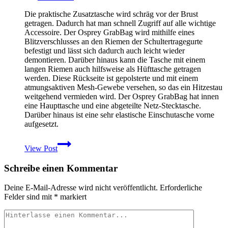
Die praktische Zusatztasche wird schräg vor der Brust
getragen. Dadurch hat man schnell Zugriff auf alle wichtige
Accessoire. Der Osprey GrabBag wird mithilfe eines
Blitzverschlusses an den Riemen der Schultertragegurte
befestigt und lässt sich dadurch auch leicht wieder
demontieren. Darüber hinaus kann die Tasche mit einem
langen Riemen auch hilfsweise als Hüfttasche getragen
werden. Diese Rückseite ist gepolsterte und mit einem
atmungsaktiven Mesh-Gewebe versehen, so das ein Hitzestau
weitgehend vermieden wird. Der Osprey GrabBag hat innen
eine Haupttasche und eine abgeteilte Netz-Stecktasche.
Darüber hinaus ist eine sehr elastische Einschutasche vorne
aufgesetzt.
Osprey
View Post
GrabBag:
Die
Schreibe einen Kommentar
praktische
Zusatztasche
für
Deine E-Mail-Adresse wird nicht veröffentlicht.
Erforderliche
den
Felder sind mit
*
markiert
Rucksack