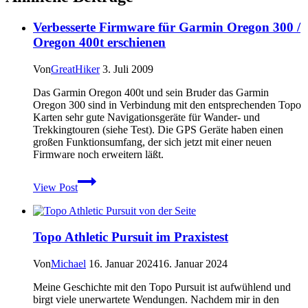
Verbesserte Firmware für Garmin Oregon 300 /
Oregon 400t erschienen
Von
GreatHiker
3. Juli 2009
Das Garmin Oregon 400t und sein Bruder das Garmin
Oregon 300 sind in Verbindung mit den entsprechenden Topo
Karten sehr gute Navigationsgeräte für Wander- und
Trekkingtouren (siehe Test). Die GPS Geräte haben einen
großen Funktionsumfang, der sich jetzt mit einer neuen
Firmware noch erweitern läßt.
Verbesserte
View Post
Firmware
für
Garmin
Oregon
Topo Athletic Pursuit im Praxistest
300
/
Oregon
Von
Michael
16. Januar 2024
16. Januar 2024
400t
Meine Geschichte mit den Topo Pursuit ist aufwühlend und
erschienen
birgt viele unerwartete Wendungen. Nachdem mir in den