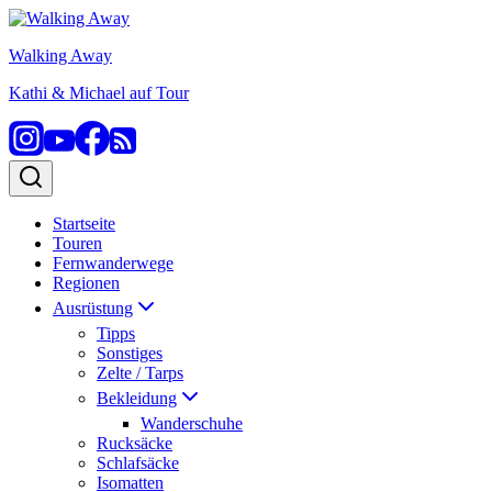
Zum
Inhalt
Walking Away
springen
Kathi & Michael auf Tour
Startseite
Touren
Fernwanderwege
Regionen
Ausrüstung
Tipps
Sonstiges
Zelte / Tarps
Bekleidung
Wanderschuhe
Rucksäcke
Schlafsäcke
Isomatten