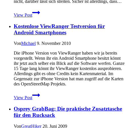
nicht, darüber lässt sich streiten. Sicher ist allerdings, dass…
unterwegs
iPhone
View Post
4
Case
Kostenlose ViewRanger Testversion für
Otterbox
Reflex
Android Smartphones
im
Praxistest
Von
Michael
9. November 2010
Die iPhone Version von ViewRanger haben wir ja bereits
vorgestellt. Wenn ihr ein Android Smartphone besitzt könnt
ihr jetzt auch selber ein Blick auf die Software werfen. Ganze
15 Tage lang könnt ihr ViewRanger kostenlos ausprobieren.
Allerdings gibt es ohne Credits kein Kartenmaterial. Im
Gegensatz zur iPhone Version hat man zugriff auf die Karten
des OpenStreetMap Projekts.
Kostenlose
View Post
ViewRanger
Testversion
Osprey GrabBag: Die praktische Zusatztasche
für
Android
für den Rucksack
Smartphones
Von
GreatHiker
20. Juni 2009