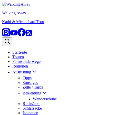
Zum
Inhalt
Walking Away
springen
Kathi & Michael auf Tour
Startseite
Touren
Fernwanderwege
Regionen
Ausrüstung
Tipps
Sonstiges
Zelte / Tarps
Bekleidung
Wanderschuhe
Rucksäcke
Schlafsäcke
Isomatten