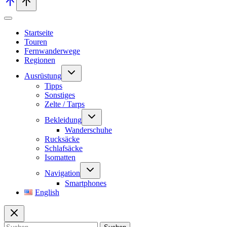
Startseite
Touren
Fernwanderwege
Regionen
Untermenü
Ausrüstung
umschalten
Tipps
Sonstiges
Zelte / Tarps
Untermenü
Bekleidung
umschalten
Wanderschuhe
Rucksäcke
Schlafsäcke
Isomatten
Untermenü
Navigation
umschalten
Smartphones
English
Suchen