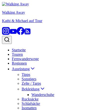
Zum
Inhalt
Walking Away
springen
Kathi & Michael auf Tour
Startseite
Touren
Fernwanderwege
Regionen
Ausrüstung
Tipps
Sonstiges
Zelte / Tarps
Bekleidung
Wanderschuhe
Rucksäcke
Schlafsäcke
Isomatten