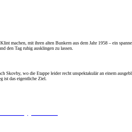
Klint machen, mit ihren alten Bunkern aus dem Jahr 1958 – ein spannen
nd den Tag ruhig ausklingen zu lassen.
ach Skovby, wo die Etappe leider recht unspektakulär an einem ausgebl
ist das eigentliche Ziel.
and-Etappe Nr. 4/5