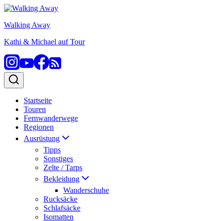
Zum
Inhalt
Walking Away
springen
Kathi & Michael auf Tour
Startseite
Touren
Fernwanderwege
Regionen
Ausrüstung
Tipps
Sonstiges
Zelte / Tarps
Bekleidung
Wanderschuhe
Rucksäcke
Schlafsäcke
Isomatten