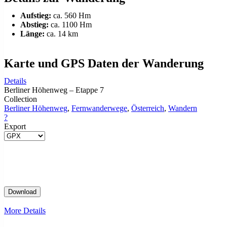
Aufstieg:
ca. 560 Hm
Abstieg:
ca. 1100 Hm
Länge:
ca. 14 km
Karte und GPS Daten der Wanderung
Details
Berliner Höhenweg – Etappe 7
Collection
Berliner Höhenweg
,
Fernwanderwege
,
Österreich
,
Wandern
?
Export
More Details