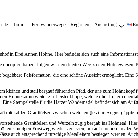
seite
Touren
Fernwanderwege
Regionen
Ausrüstung
En
hof in Drei Annen Hohne. Hier befindet sich auch eine Informationsst
 überquert haben, folgen wir dem breiten Weg zu den Hohnewiesen. N
 begehbare Felsformation, die eine schöne Aussicht ermöglicht. Eine S
dem kleinen und steil bergauf führenden Pfad, der uns zum Hohnekopf
den Hohnekamm weiter zur Leistenklippe, welche über Leitern ebenfall
e. Eine Stempelstelle für die Harzer Wandernadel befindet sich am Aufs
aft mit kahlen Granitfelsen zwischen welchen (jetzt im August) üppi
 vorstehende Granitfelsen und Wurzeln zügig bergab ins Hohnetal. Hie
nen staubigen Forstweg wieder verlassen, um auf einem schmalen Weg
Nässe auch entsprechend rutschige Metalleitern bestiegen werden. Auch 