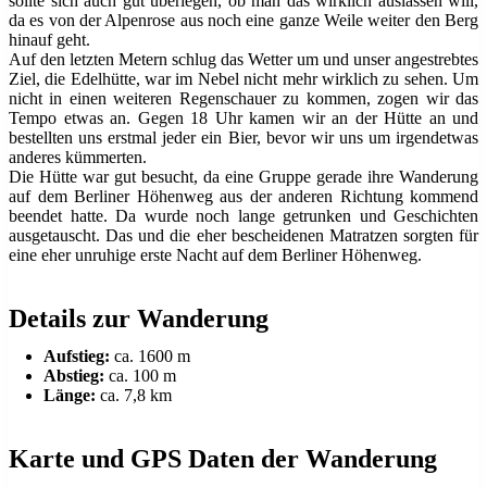
sollte sich auch gut überlegen, ob man das wirklich auslassen will,
da es von der Alpenrose aus noch eine ganze Weile weiter den Berg
hinauf geht.
Auf den letzten Metern schlug das Wetter um und unser angestrebtes
Ziel, die Edelhütte, war im Nebel nicht mehr wirklich zu sehen. Um
nicht in einen weiteren Regenschauer zu kommen, zogen wir das
Tempo etwas an. Gegen 18 Uhr kamen wir an der Hütte an und
bestellten uns erstmal jeder ein Bier, bevor wir uns um irgendetwas
anderes kümmerten.
Die Hütte war gut besucht, da eine Gruppe gerade ihre Wanderung
auf dem Berliner Höhenweg aus der anderen Richtung kommend
beendet hatte. Da wurde noch lange getrunken und Geschichten
ausgetauscht. Das und die eher bescheidenen Matratzen sorgten für
eine eher unruhige erste Nacht auf dem Berliner Höhenweg.
Details zur Wanderung
Aufstieg:
ca. 1600 m
Abstieg:
ca. 100 m
Länge:
ca. 7,8 km
Karte und GPS Daten der Wanderung