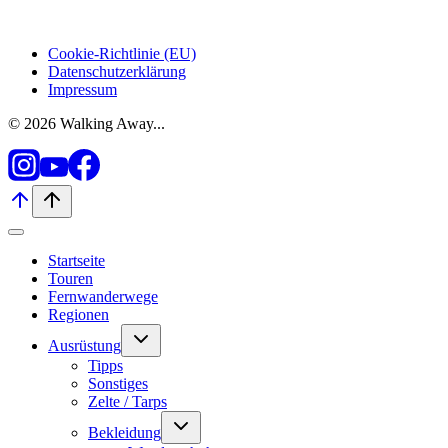
Cookie-Richtlinie (EU)
Datenschutzerklärung
Impressum
© 2026 Walking Away...
Startseite
Touren
Fernwanderwege
Regionen
Untermenü
Ausrüstung
umschalten
Tipps
Sonstiges
Zelte / Tarps
Untermenü
Bekleidung
umschalten