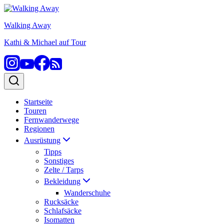
Zum
Inhalt
Walking Away
springen
Kathi & Michael auf Tour
Startseite
Touren
Fernwanderwege
Regionen
Ausrüstung
Tipps
Sonstiges
Zelte / Tarps
Bekleidung
Wanderschuhe
Rucksäcke
Schlafsäcke
Isomatten