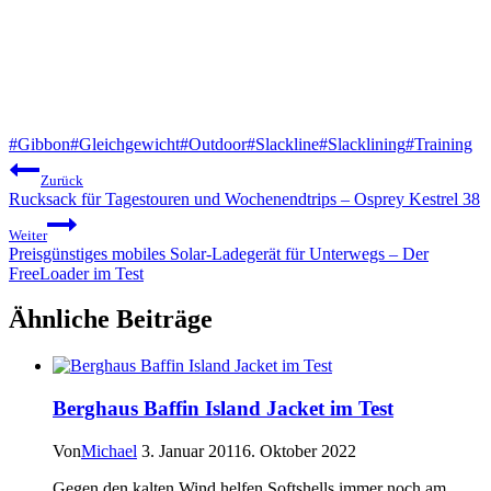
Schlagworte:
#
Gibbon
#
Gleichgewicht
#
Outdoor
#
Slackline
#
Slacklining
#
Training
Beitragsnavigation
Zurück
Rucksack für Tagestouren und Wochenendtrips – Osprey Kestrel 38
Weiter
Preisgünstiges mobiles Solar-Ladegerät für Unterwegs – Der
FreeLoader im Test
Ähnliche Beiträge
Berghaus Baffin Island Jacket im Test
Von
Michael
3. Januar 2011
6. Oktober 2022
Gegen den kalten Wind helfen Softshells immer noch am