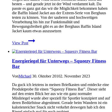
besten – und gerade jetzt ist der Wind verdammt kalt. Da
passte es ganz gut das wir die Möglichkeit bekommen haben
die Baffin Island Jacket aus der Extrem-Serie von Berghaus
testen zu können. Von der sauberen und hochwertigen
Verarbeitung bis hin zur Funktionalität und
Bewegungsfreiheit gibt es an der Berghaus Baffin Island
Jacket kaum etwas auszusetzen
Berghaus
View Post
Baffin
Island
Jacket
im
Energieriegel für Unterwegs – Squeezy Fitness
Test
Bar
Von
Michael
30. Oktober 2010
2. November 2023
Da guck ich letztens in meinen Briefkasten und entdecke eine
Produktprobe für einen “Squeezy Fitness Bar”. Dieser sieht
auf den ersten Blick her aus wie ein ganz normaler
Müsliriegel wurde aber speziell für Sportler konzipiert und auf
deren Bedürfnisse abgestimmt. Gerade beim Wandern ist ein
kalorienreicher Snack nicht verkehrt deswegen hab ich den
Riegel einfach mal für euch probiert.