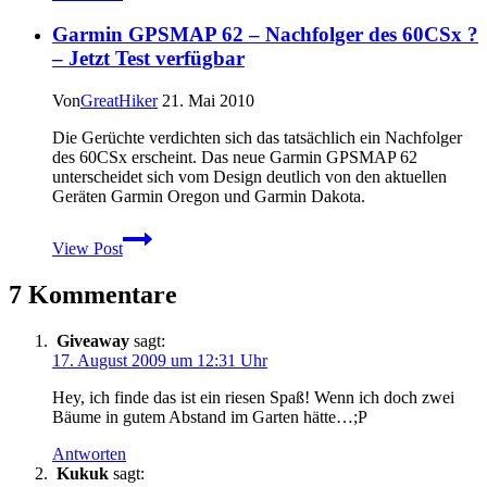
Pursuit
Garmin GPSMAP 62 – Nachfolger des 60CSx ?
im
Praxistest
– Jetzt Test verfügbar
Von
GreatHiker
21. Mai 2010
Die Gerüchte verdichten sich das tatsächlich ein Nachfolger
des 60CSx erscheint. Das neue Garmin GPSMAP 62
unterscheidet sich vom Design deutlich von den aktuellen
Geräten Garmin Oregon und Garmin Dakota.
Garmin
View Post
GPSMAP
62
7 Kommentare
–
Nachfolger
des
Giveaway
sagt:
60CSx
17. August 2009 um 12:31 Uhr
?
–
Hey, ich finde das ist ein riesen Spaß! Wenn ich doch zwei
Jetzt
Bäume in gutem Abstand im Garten hätte…;P
Test
verfügbar
Antworten
Kukuk
sagt: