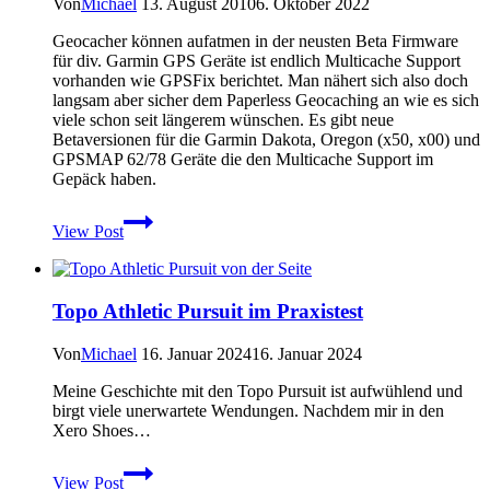
Von
Michael
13. August 2010
6. Oktober 2022
erschienen
Geocacher können aufatmen in der neusten Beta Firmware
für div. Garmin GPS Geräte ist endlich Multicache Support
vorhanden wie GPSFix berichtet. Man nähert sich also doch
langsam aber sicher dem Paperless Geocaching an wie es sich
viele schon seit längerem wünschen. Es gibt neue
Betaversionen für die Garmin Dakota, Oregon (x50, x00) und
GPSMAP 62/78 Geräte die den Multicache Support im
Gepäck haben.
Beta
View Post
Firmware
für
Garmin
Geräte
Topo Athletic Pursuit im Praxistest
mit
Multicache
Support
Von
Michael
16. Januar 2024
16. Januar 2024
Meine Geschichte mit den Topo Pursuit ist aufwühlend und
birgt viele unerwartete Wendungen. Nachdem mir in den
Xero Shoes…
Topo
View Post
Athletic