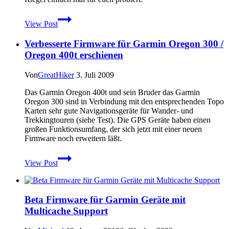
Energieriegel
View Post
für
Unterwegs
Verbesserte Firmware für Garmin Oregon 300 /
–
Squeezy
Oregon 400t erschienen
Fitness
Bar
Von
GreatHiker
3. Juli 2009
Das Garmin Oregon 400t und sein Bruder das Garmin
Oregon 300 sind in Verbindung mit den entsprechenden Topo
Karten sehr gute Navigationsgeräte für Wander- und
Trekkingtouren (siehe Test). Die GPS Geräte haben einen
großen Funktionsumfang, der sich jetzt mit einer neuen
Firmware noch erweitern läßt.
Verbesserte
View Post
Firmware
für
Garmin
Oregon
Beta Firmware für Garmin Geräte mit
300
Multicache Support
/
Oregon
400t