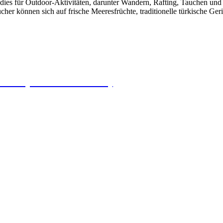
dies für Outdoor-Aktivitäten, darunter Wandern, Rafting, Tauchen und
ucher können sich auf frische Meeresfrüchte, traditionelle türkische 
bak (Alternativroute)