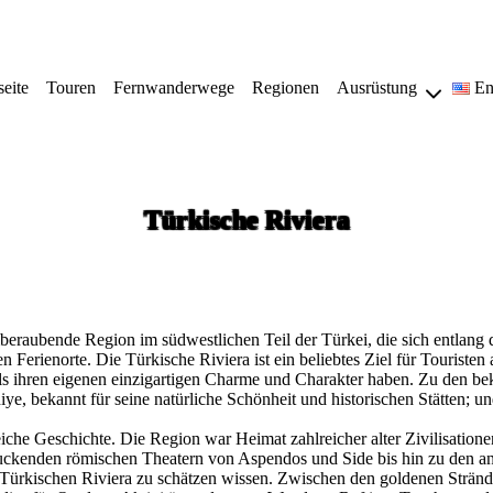
seite
Touren
Fernwanderwege
Regionen
Ausrüstung
En
Türkische Riviera
beraubende Region im südwestlichen Teil der Türkei, die sich entlang de
en Ferienorte. Die Türkische Riviera ist ein beliebtes Ziel für Tourist
ls ihren eigenen einzigartigen Charme und Charakter haben. Zu den bek
, bekannt für seine natürliche Schönheit und historischen Stätten; und
iche Geschichte. Die Region war Heimat zahlreicher alter Zivilisatione
ruckenden römischen Theatern von Aspendos und Side bis hin zu den an
r Türkischen Riviera zu schätzen wissen. Zwischen den goldenen Strän