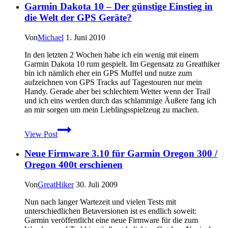
Garmin Dakota 10 – Der günstige Einstieg in
–
neue
die Welt der GPS Geräte?
Software
für
Von
Michael
1. Juni 2010
Navigationsgeräte
von
In den letzten 2 Wochen habe ich ein wenig mit einem
Garmin
Garmin Dakota 10 rum gespielt. Im Gegensatz zu Greathiker
bin ich nämlich eher ein GPS Muffel und nutze zum
aufzeichnen von GPS Tracks auf Tagestouren nur mein
Handy. Gerade aber bei schlechtem Wetter wenn der Trail
und ich eins werden durch das schlammige Äußere fang ich
an mir sorgen um mein Lieblingsspielzeug zu machen.
Garmin
View Post
Dakota
10
Neue Firmware 3.10 für Garmin Oregon 300 /
–
Der
Oregon 400t erschienen
günstige
Einstieg
Von
GreatHiker
30. Juli 2009
in
die
Nun nach langer Wartezeit und vielen Tests mit
Welt
unterschiedlichen Betaversionen ist es endlich soweit:
der
Garmin veröffentlicht eine neue Firmware für die zum
GPS