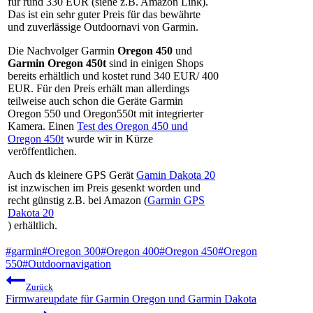
für rund 330 EUR (siehe z.B. Amazon Link).
Das ist ein sehr guter Preis für das bewährte
und zuverlässige Outdoornavi von Garmin.
Die Nachvolger Garmin
Oregon 450
und
Garmin Oregon 450t
sind in einigen Shops
bereits erhältlich und kostet rund 340 EUR/ 400
EUR. Für den Preis erhält man allerdings
teilweise auch schon die Geräte Garmin
Oregon 550 und Oregon550t mit integrierter
Kamera. Einen
Test des Oregon 450 und
Oregon 450t
wurde wir in Kürze
veröffentlichen.
Auch ds kleinere GPS Gerät
Gamin Dakota 20
ist inzwischen im Preis gesenkt worden und
recht günstig z.B. bei Amazon (
Garmin GPS
Dakota 20
) erhältlich.
Schlagworte:
#
garmin
#
Oregon 300
#
Oregon 400
#
Oregon 450
#
Oregon
550
#
Outdoornavigation
Beitragsnavigation
Zurück
Firmwareupdate für Garmin Oregon und Garmin Dakota