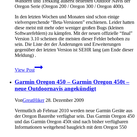
Wandern und Trekking äußerst beliebten Outdoor Navis der
Geräte?
Oregon Serie (Oregon 200 / Oregon 300 / Oregon 400t).
In den letzten Wochen und Monaten sind schon einige
vielversprechende “Beta-Versionen” erschienen. Leider hatten
diese meist mit mehr oder weniger großen Bugs (kleinen
Softwarefehlern) zu kämpfen. Mit der neuen offizielle “final”
Version 3.10 scheinen die meisten dieser Fehler behoben zu
sein. Die Liste der der Änderungen und Erweiterungen
gegenüber der letzten Version ist SEHR lang (am Ende dieser
Meldung) .
Neue
View Post
Firmware
3.10
Garmin Oregon 450 – Garmin Oregon 450t –
für
Garmin
neue Outdoornavis angekündigt
Oregon
300
Von
GreatHiker
28. Dezember 2009
/
Oregon
Vermutlich ab Februar 2010 werden neue Garmin Geräte aus
400t
der Oregon Baureihe verfügbar sein. Das Garmin Oregon 450
erschienen
und das Garmin Oregon 450t sind nach bisher verfügbaren
Informationen weitgehend baugleich mit dem Oregon 550