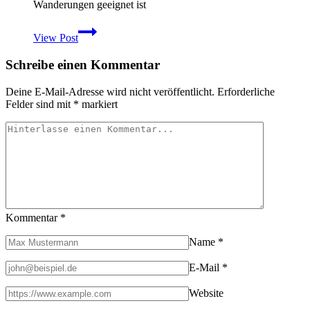
Wanderungen geeignet ist
GPS
View Post
auf
Tour:
Schreibe einen Kommentar
Das
Garmin
Oregon
Deine E-Mail-Adresse wird nicht veröffentlicht.
Erforderliche
300
Felder sind mit
*
markiert
/400t
für
Wanderungen
im
Praxistest
Kommentar
*
Name
*
E-Mail
*
Website