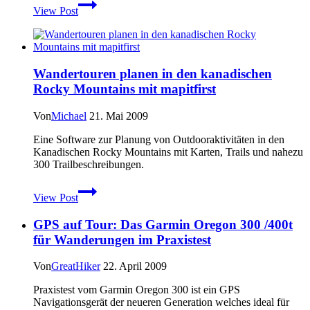
Garmin
View Post
Oregon
450
–
Garmin
Oregon
Wandertouren planen in den kanadischen
450t
Rocky Mountains mit mapitfirst
–
neue
Outdoornavis
Von
Michael
21. Mai 2009
angekündigt
Eine Software zur Planung von Outdooraktivitäten in den
Kanadischen Rocky Mountains mit Karten, Trails und nahezu
300 Trailbeschreibungen.
Wandertouren
View Post
planen
in
GPS auf Tour: Das Garmin Oregon 300 /400t
den
kanadischen
für Wanderungen im Praxistest
Rocky
Mountains
Von
GreatHiker
22. April 2009
mit
mapitfirst
Praxistest vom Garmin Oregon 300 ist ein GPS
Navigationsgerät der neueren Generation welches ideal für