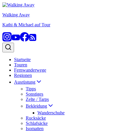
Zum
Inhalt
Walking Away
springen
Kathi & Michael auf Tour
Startseite
Touren
Fernwanderwege
Regionen
Ausrüstung
Tipps
Sonstiges
Zelte / Tarps
Bekleidung
Wanderschuhe
Rucksäcke
Schlafsäcke
Isomatten