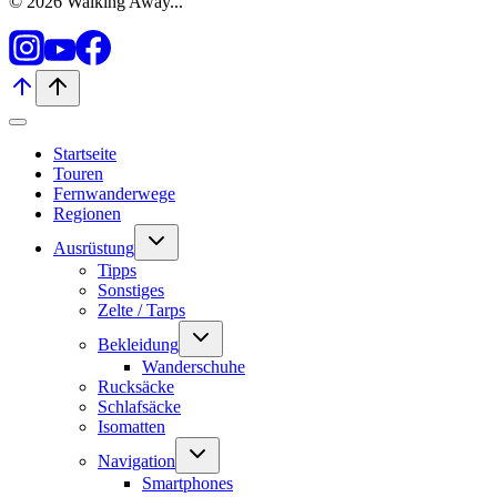
© 2026 Walking Away...
Startseite
Touren
Fernwanderwege
Regionen
Untermenü
Ausrüstung
umschalten
Tipps
Sonstiges
Zelte / Tarps
Untermenü
Bekleidung
umschalten
Wanderschuhe
Rucksäcke
Schlafsäcke
Isomatten
Untermenü
Navigation
umschalten
Smartphones