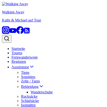
Zum
Inhalt
Walking Away
springen
Kathi & Michael auf Tour
Startseite
Touren
Fernwanderwege
Regionen
Ausrüstung
Tipps
Sonstiges
Zelte / Tarps
Bekleidung
Wanderschuhe
Rucksäcke
Schlafsäcke
Isomatten