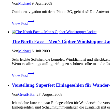
–
Von
Michael
9. April 2009
Osprey
Kestrel
Outdoornavigation mit dem iPhone 3G, geht das? Die Antwort
38
Outdoornavigation
View Post
mit
MotionX
GPS
auf
The North Face – Men’s Cipher Windstopper Ja
dem
iPhone
Von
Michael
6. Juli 2009
Sehr leichte Softshell die komplett Winddicht ist und gleichtze
Wenn es allerdings anfängt richtig zu schütten sollte man die J
The
View Post
North
Face
Vorstellung Superfeet Einlagesohlen für Wande
–
Men’s
Cipher
Von
GreatHiker
27. August 2009
Windstopper
Jacket
Ich möchte kurz ein paar Einlegesohlen für Wanderschuhe vorste
Einlegesohlen sind Schaumgummieinlagen die zusätzlich mit eine