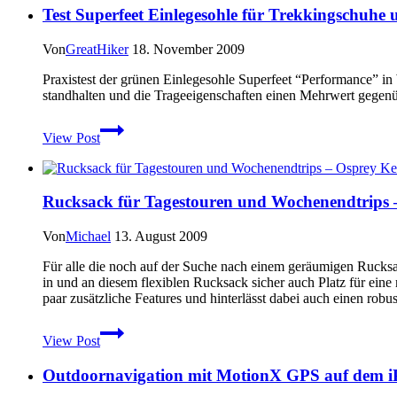
Test Superfeet Einlegesohle für Trekkingschuh
GPSmap
62
Baureihe
Von
GreatHiker
18. November 2009
mit
Fotofunktion
Praxistest der grünen Einlegesohle Superfeet “Performance” 
standhalten und die Trageeigenschaften einen Mehrwert gegen
Test
View Post
Superfeet
Einlegesohle
für
Trekkingschuhe
Rucksack für Tagestouren und Wochenendtrips –
und
Wanderschuhe
Von
Michael
13. August 2009
Für alle die noch auf der Suche nach einem geräumigen Rucksac
in und an diesem flexiblen Rucksack sicher auch Platz für eine 
paar zusätzliche Features und hinterlässt dabei auch einen robu
Rucksack
View Post
für
Tagestouren
Outdoornavigation mit MotionX GPS auf dem 
und
Wochenendtrips