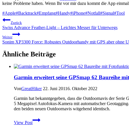
keine Probleme haben. Wenn Ihr vor mir dazu kommt die App einmal 
Schlagworte:
#
Apple
#
Backtrack
#
Empfang
#
Handy
#
iPhone
#
Notfall
#
Signal
#
Tool
Beitragsnavigation
Zurück
Swiss Advance Feather-Light – Leichtes Messer für Unterwegs
Weiter
Sonim XP3300 Force: Robustes Outdoorhandy mit GPS aber ohne
Ähnliche Beiträge
Garmin erweitert seine GPSmap 62 Baureihe mit
Von
GreatHiker
22. Juni 2011
6. Oktober 2022
Garmin hat bekanntgegeben, dass die Outdoornavis der Serie 
5 Megapixel Autofokus-Kamera mit automatischer Geotagging-Fu
den beiden neuen Outdoornavis witgehend identisch.
Garmin
View Post
erweitert
seine