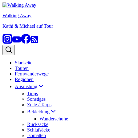
Zum
Inhalt
Walking Away
springen
Kathi & Michael auf Tour
Startseite
Touren
Fernwanderwege
Regionen
Ausrüstung
Tipps
Sonstiges
Zelte / Tarps
Bekleidung
Wanderschuhe
Rucksäcke
Schlafsäcke
Isomatten