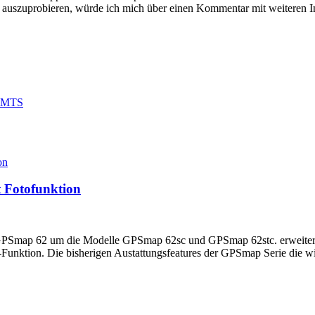
auszuprobieren, würde ich mich über einen Kommentar mit weiteren In
 UMTS
 Fotofunktion
GPSmap 62 um die Modelle GPSmap 62sc und GPSmap 62stc. erweitert w
nktion. Die bisherigen Austattungsfeatures der GPSmap Serie die wir