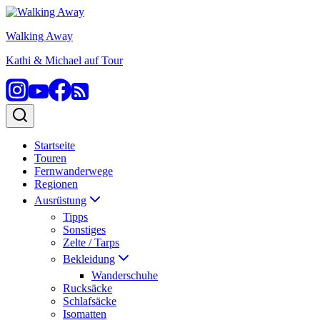
Zum
Inhalt
Walking Away
springen
Kathi & Michael auf Tour
Startseite
Touren
Fernwanderwege
Regionen
Ausrüstung
Tipps
Sonstiges
Zelte / Tarps
Bekleidung
Wanderschuhe
Rucksäcke
Schlafsäcke
Isomatten