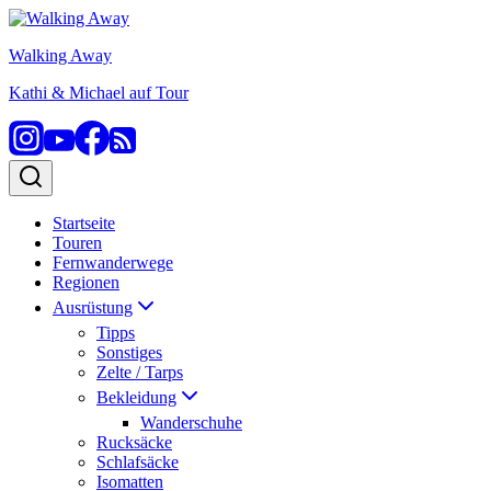
Zum
Inhalt
Walking Away
springen
Kathi & Michael auf Tour
Startseite
Touren
Fernwanderwege
Regionen
Ausrüstung
Tipps
Sonstiges
Zelte / Tarps
Bekleidung
Wanderschuhe
Rucksäcke
Schlafsäcke
Isomatten