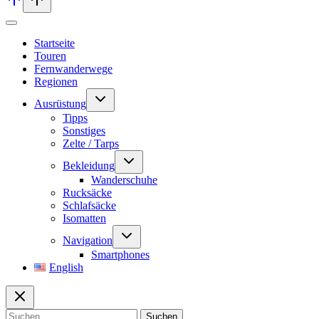
Startseite
Touren
Fernwanderwege
Regionen
Untermenü
Ausrüstung
umschalten
Tipps
Sonstiges
Zelte / Tarps
Untermenü
Bekleidung
umschalten
Wanderschuhe
Rucksäcke
Schlafsäcke
Isomatten
Untermenü
Navigation
umschalten
Smartphones
English
Suchen