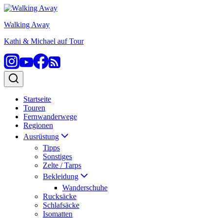
Zum
Inhalt
Walking Away
springen
Kathi & Michael auf Tour
Startseite
Touren
Fernwanderwege
Regionen
Ausrüstung
Tipps
Sonstiges
Zelte / Tarps
Bekleidung
Wanderschuhe
Rucksäcke
Schlafsäcke
Isomatten