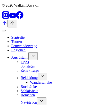
© 2026 Walking Away...
Startseite
Touren
Fernwanderwege
Regionen
Untermenü
Ausrüstung
umschalten
Tipps
Sonstiges
Zelte / Tarps
Untermenü
Bekleidung
umschalten
Wanderschuhe
Rucksäcke
Schlafsäcke
Isomatten
Untermenü
Navigation
umschalten