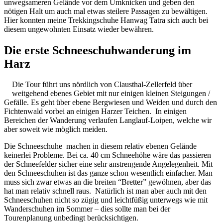
unwegsameren Gelände vor dem Umknicken und geben den
nötigen Halt um auch mal etwas steilere Passagen zu bewältigen.
Hier konnten meine Trekkingschuhe Hanwag Tatra sich auch bei
diesem ungewohnten Einsatz wieder bewähren.
Die erste Schneeschuhwanderung im
Harz
Die Tour führt uns nördlich von Clausthal-Zellerfeld über
weitgehend ebenes Gebiet mit nur einigen kleinen Steigungen /
Gefälle. Es geht über ebene Bergwiesen und Weiden und durch den
Fichtenwald vorbei an einigen Harzer Teichen. In einigen
Bereichen der Wanderung verlaufen Langlauf-Loipen, welche wir
aber soweit wie möglich meiden.
Die Schneeschuhe machen in diesem relativ ebenen Gelände
keinerlei Probleme. Bei ca. 40 cm Schneehöhe wäre das passieren
der Schneefelder sicher eine sehr anstrengende Angelegenheit. Mit
den Schneeschuhen ist das ganze schon wesentlich einfacher. Man
muss sich zwar etwas an die breiten “Bretter” gewöhnen, aber das
hat man relativ schnell raus. Natürlich ist man aber auch mit den
Schneeschuhen nicht so zügig und leichtfüßig unterwegs wie mit
Wanderschuhen im Sommer – dies sollte man bei der
Tourenplanung unbedingt berücksichtigen.