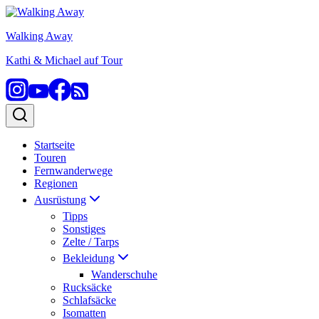
Zum
Inhalt
Walking Away
springen
Kathi & Michael auf Tour
Startseite
Touren
Fernwanderwege
Regionen
Ausrüstung
Tipps
Sonstiges
Zelte / Tarps
Bekleidung
Wanderschuhe
Rucksäcke
Schlafsäcke
Isomatten