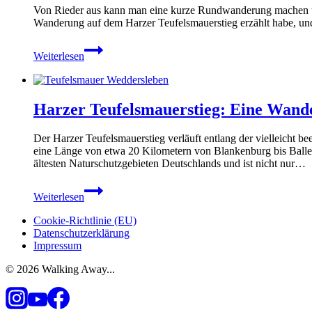
Von Rieder aus kann man eine kurze Rundwanderung machen und
Wanderung auf dem Harzer Teufelsmauerstieg erzählt habe, un
Rundwanderung
Weiterlesen
bei
Rieder:
Zur
Roseburg
Harzer Teufelsmauerstieg: Eine Wand
&
die
Gegensteine
Der Harzer Teufelsmauerstieg verläuft entlang der vielleicht 
eine Länge von etwa 20 Kilometern von Blankenburg bis Ballens
ältesten Naturschutzgebieten Deutschlands und ist nicht nur…
Harzer
Weiterlesen
Teufelsmauerstieg:
Eine
Cookie-Richtlinie (EU)
Wanderung
Datenschutzerklärung
im
Impressum
nördlichen
Harzvorland
© 2026 Walking Away...