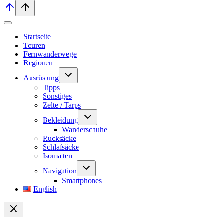
Startseite
Touren
Fernwanderwege
Regionen
Untermenü
Ausrüstung
umschalten
Tipps
Sonstiges
Zelte / Tarps
Untermenü
Bekleidung
umschalten
Wanderschuhe
Rucksäcke
Schlafsäcke
Isomatten
Untermenü
Navigation
umschalten
Smartphones
English