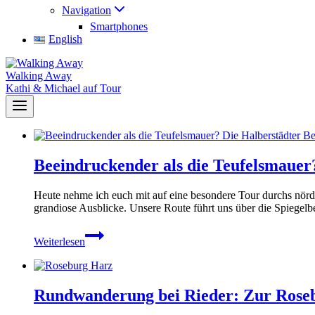
Navigation
Smartphones
English
Walking Away
Kathi & Michael auf Tour
Beeindruckender als die Teufelsmauer
Heute nehme ich euch mit auf eine besondere Tour durchs nörd
grandiose Ausblicke. Unsere Route führt uns über die Spiegelb
Beeindruckender
Weiterlesen
als
die
Teufelsmauer?
Die
Rundwanderung bei Rieder: Zur Roseb
Halberstädter
Berge