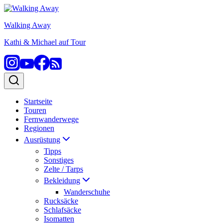
Zum
Inhalt
Walking Away
springen
Kathi & Michael auf Tour
Startseite
Touren
Fernwanderwege
Regionen
Ausrüstung
Tipps
Sonstiges
Zelte / Tarps
Bekleidung
Wanderschuhe
Rucksäcke
Schlafsäcke
Isomatten