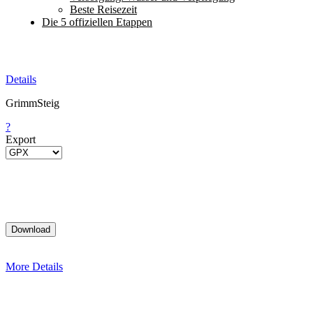
Beste Reisezeit
Die 5 offiziellen Etappen
Details
GrimmSteig
?
Export
More Details