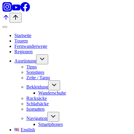
Startseite
Touren
Fernwanderwege
Regionen
Untermenü
Ausrüstung
umschalten
Tipps
Sonstiges
Zelte / Tarps
Untermenü
Bekleidung
umschalten
Wanderschuhe
Rucksäcke
Schlafsäcke
Isomatten
Untermenü
Navigation
umschalten
Smartphones
English