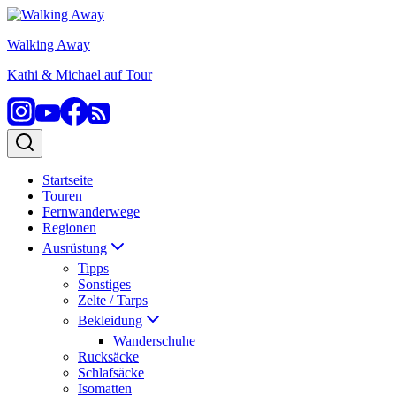
Zum
Inhalt
Walking Away
springen
Kathi & Michael auf Tour
Startseite
Touren
Fernwanderwege
Regionen
Ausrüstung
Tipps
Sonstiges
Zelte / Tarps
Bekleidung
Wanderschuhe
Rucksäcke
Schlafsäcke
Isomatten