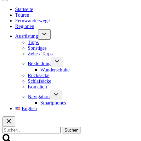
Startseite
Touren
Fernwanderwege
Regionen
Untermenü
Ausrüstung
umschalten
Tipps
Sonstiges
Zelte / Tarps
Untermenü
Bekleidung
umschalten
Wanderschuhe
Rucksäcke
Schlafsäcke
Isomatten
Untermenü
Navigation
umschalten
Smartphones
English
Suchen
nach: