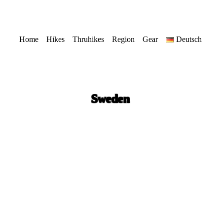
Home
Hikes
Thruhikes
Region
Gear
Deutsch
Sweden