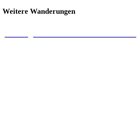
Weitere Wanderungen
Klostergrund Michaelstein und die umlieg